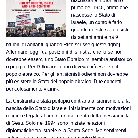
discussione il Sionismo
prima del 1948, prima che
nascesse lo Stato di
Israele, un conto è farlo
quando questo stato esiste
da settant’anni e ha 9
milioni di abitanti [quando Rich scrisse queste righe].
Affermare, oggi, da posizioni di sinistra, che forse non
dovrebbe esserci uno Stato Ebraico mi sembra antistorico
o peggio. Per l’Olocausto non doveva più esistere il
popolo ebraico. Per gli antisionisti odierni non dovrebbe
più esistere lo Stato del popolo ebraico. Due concetti
pericolosamente vicini».
La Cristianità è stata perlopiù contraria al sionismo e alla
nascita dello Stato d’Israele, inizialmente con motivazioni
religiose legate al non riconoscimento della messianicità
di Gesù. Solo nel 1994 sono iniziate relazioni
diplomatiche tra Israele e la Santa Sede. Ma sentimenti
anti-israeliani sono ancora largamente diffusi.