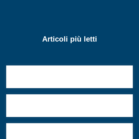
Articoli più letti
“Caro Kadosh Baruch Hu”. Una lettera di
Angelica Edna Calo Livne
Proteggere la biodiversità del pianeta: la sfida di
TiME, che parte da Israele
Sposarsi in tempo di guerra in Israele