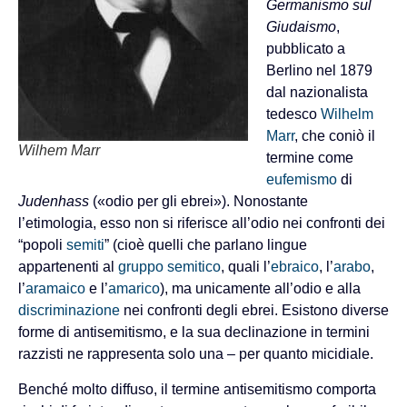
Germanismo sul
Giudaismo
,
pubblicato a
Berlino nel 1879
dal nazionalista
tedesco
Wilhelm
Marr
, che coniò il
Wilhem Marr
termine come
eufemismo
di
Judenhass
(«odio per gli ebrei»). Nonostante
l’etimologia, esso non si riferisce all’odio nei confronti dei
“popoli
semiti
” (cioè quelli che parlano lingue
appartenenti al
gruppo semitico
, quali l’
ebraico
, l’
arabo
,
l’
aramaico
e l’
amarico
), ma unicamente all’odio e alla
discriminazione
nei confronti degli ebrei. Esistono diverse
forme di antisemitismo, e la sua declinazione in termini
razzisti ne rappresenta solo una – per quanto micidiale.
Benché molto diffuso, il termine antisemitismo comporta