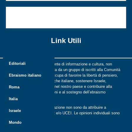
Porto in scena la complessità e la necessità
dell’ebraismo
Link Utili
Editoriali
Riflessi è una rivista indipendente di informazione e cultura, non
periodica, digitale e on line nata da un gruppo di iscritti alla Comunità
ebraica di Roma. Riflessi si occupa di favorire la libertà di pensiero,
Ebraismo italiano
il dialogo tra le comunità ebraiche italiane, sostenere Israele,
promuovere la cultura ebraica nel nostro paese e contribuire alla
Roma
crescita delle nuove generazioni e al sostegno dell’ebraismo
italiano.
Italia
Le opinioni espresse dalla redazione non sono da attribuire a
Israele
nessuna lista presente in CER e/o UCEI. Le opinioni individuali sono
da attribuire ai singoli autori
Mondo