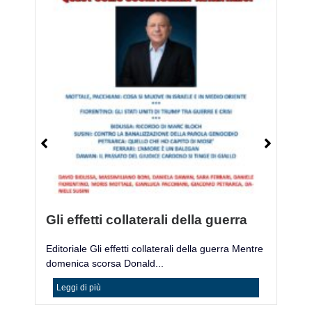
Gli effetti collaterali della guerra
M
Editoriale Gli effetti collaterali della guerra Mentre
Mo
domenica scorsa Donald...
ac
Leggi di più