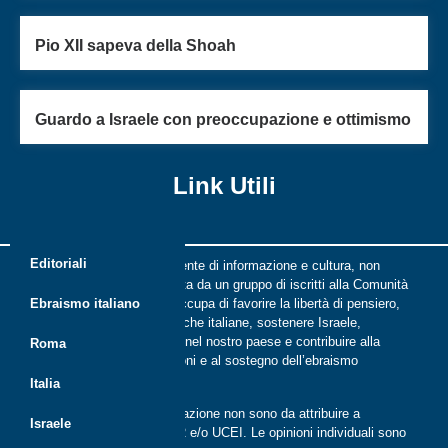
Pio XII sapeva della Shoah
Guardo a Israele con preoccupazione e ottimismo
Link Utili
Editoriali
Riflessi è una rivista indipendente di informazione e cultura, non
periodica, digitale e on line nata da un gruppo di iscritti alla Comunità
ebraica di Roma. Riflessi si occupa di favorire la libertà di pensiero,
Ebraismo italiano
il dialogo tra le comunità ebraiche italiane, sostenere Israele,
promuovere la cultura ebraica nel nostro paese e contribuire alla
Roma
crescita delle nuove generazioni e al sostegno dell’ebraismo
italiano.
Italia
Le opinioni espresse dalla redazione non sono da attribuire a
Israele
nessuna lista presente in CER e/o UCEI. Le opinioni individuali sono