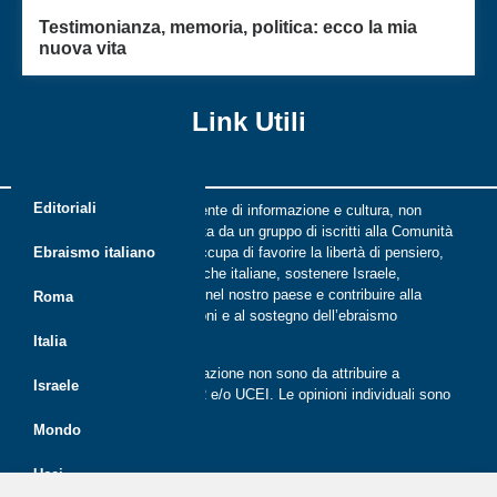
Testimonianza, memoria, politica: ecco la mia
nuova vita
Link Utili
Editoriali
Riflessi è una rivista indipendente di informazione e cultura, non
periodica, digitale e on line nata da un gruppo di iscritti alla Comunità
ebraica di Roma. Riflessi si occupa di favorire la libertà di pensiero,
Ebraismo italiano
il dialogo tra le comunità ebraiche italiane, sostenere Israele,
promuovere la cultura ebraica nel nostro paese e contribuire alla
Roma
crescita delle nuove generazioni e al sostegno dell’ebraismo
italiano.
Italia
Le opinioni espresse dalla redazione non sono da attribuire a
Israele
nessuna lista presente in CER e/o UCEI. Le opinioni individuali sono
da attribuire ai singoli autori
Mondo
Ucei