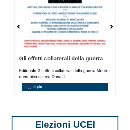
Gli effetti collaterali della guerra
M
Editoriale Gli effetti collaterali della guerra Mentre
Mo
domenica scorsa Donald...
ac
Leggi di più
Elezioni UCEI