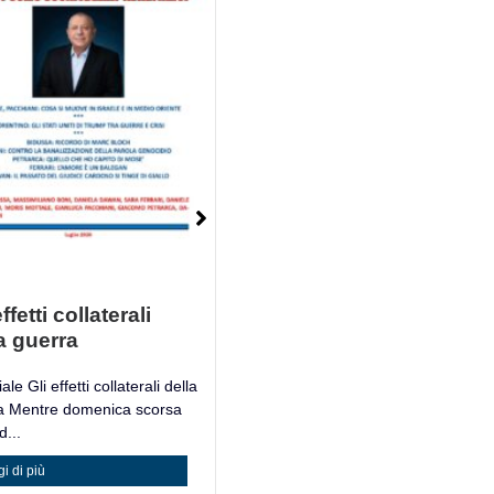
ffetti collaterali
Mosè è un Libro
a guerra
Mosè è un Libro Giacomo
Petrarca, filosofo e accademico
ale Gli effetti collaterali della
italiano,...
a Mentre domenica scorsa
...
Leggi di più
i di più