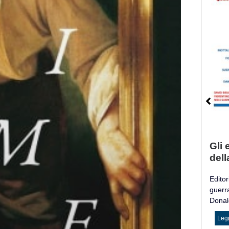
Gli e
dell
Editori
guerr
Donald
Legg