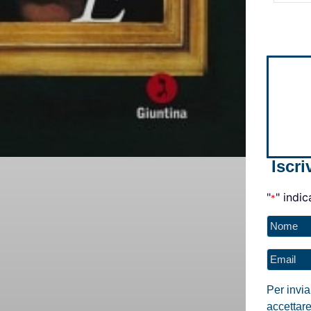
Iscri
"
" indic
*
Nome
*
Email
*
Per invi
accettare