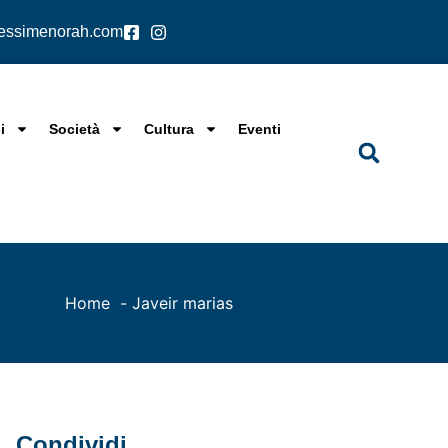
lessimenorah.com
i
Società
Cultura
Eventi
Home
Javeir marias
Condividi