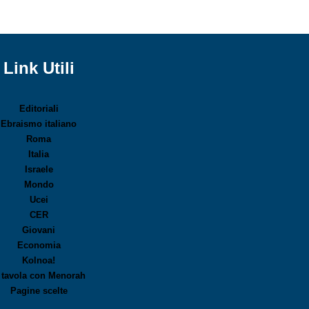
Link Utili
Editoriali
Ebraismo italiano
Roma
Italia
Israele
Mondo
Ucei
CER
Giovani
Economia
Kolnoa!
 tavola con Menorah
Pagine scelte