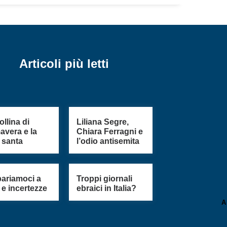
Articoli più letti
ollina di
Liliana Segre,
avera e la
Chiara Ferragni e
à santa
l’odio antisemita
ariamoci a
Troppi giornali
i e incertezze
ebraici in Italia?
A