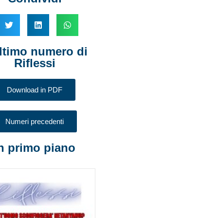
ltimo numero di
Riflessi
Download in PDF
Numeri precedenti
n primo piano