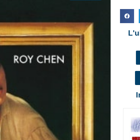
L'u
I