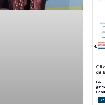
Gli e
dell
Editori
guerr
Donald
Legg