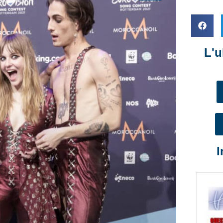
L'u
I