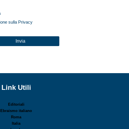
a
ione sulla Privacy
HA
Link Utili
Editoriali
Ebraismo italiano
Roma
Italia