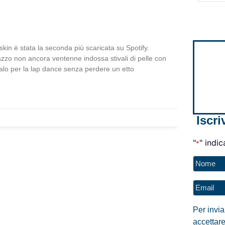
skin è stata la seconda più scaricata su Spotify.
azzo non ancora ventenne indossa stivali di pelle con
palo per la lap dance senza perdere un etto
Iscri
"
" indic
*
Nome
*
Email
*
Per invi
accettare