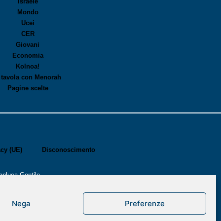
Israele
Mondo
Ucei
CER
Giovani
Economia
Kolnoa!
 tavola con Menorah
Pagine scelte
acy (UE)
Disconoscimento
anluca Gentile
Nega
Preferenze