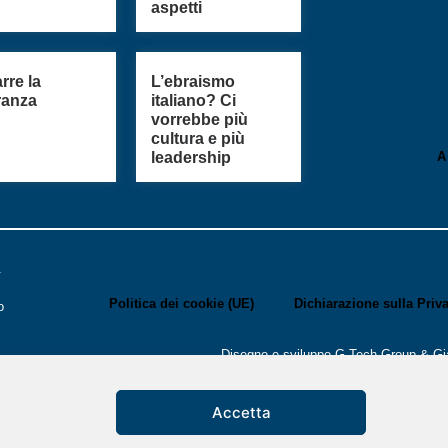
aspetti
arre la
L’ebraismo
ranza
italiano? Ci
vorrebbe più
cultura e più
leadership
A
.
Politica dei cookie (UE)
Dichiarazione sulla Priv
o
Disegno e sviluppo
G Tech Group
&
Gi
i
Accetta