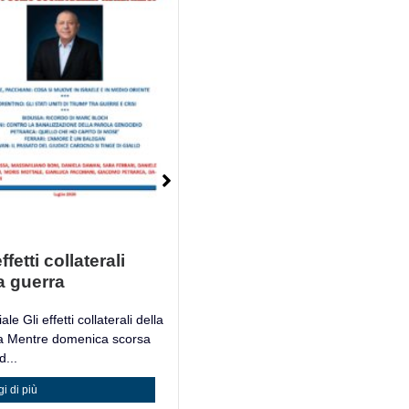
ffetti collaterali
Mosè è un Libro
a guerra
Mosè è un Libro Giacomo
Petrarca, filosofo e accademico
ale Gli effetti collaterali della
italiano,...
a Mentre domenica scorsa
...
Leggi di più
i di più