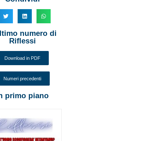
ltimo numero di
Riflessi
Download in PDF
Numeri precedenti
n primo piano