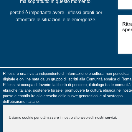
ma soprattutto in questo momento;
perché è importante avere i riflessi pronti per
affrontare le situazioni e le emergenze.
Ritr
spe
Riflessi è una rivista indipendente di informazione e cultura, non periodica,
digitale e on line nata da un gruppo di iscritti alla Comunità ebraica di Roma
Riflessi si occupa di favorire la libertà di pensiero, il dialogo tra le comunità
ebraiche italiane, sostenere Israele, promuovere la cultura ebraica nel nostr
paese e contribuire alla crescita delle nuove generazioni e al sostegno
dell’ebraismo italiano.
Le opinioni espresse dalla redazione non sono da attribuire a nessuna lista
presente in CER e/o UCEI. Le opinioni individuali sono da attribuire ai singol
Usiamo cookie per ottimizzare il nostro sito web ed i nostri servizi.
autori