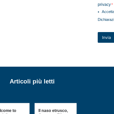
privacy
*
Accett
Dichiaraz
Invia
Articoli più letti
lcome to
Il naso etrusco,