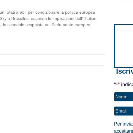
cuni Stati arabi per condizionare la politica europea
ky a Bruxelles, esamina le implicazioni dell’ “Italian
nato, lo scandalo scoppiato nel Parlamento europeo,
Iscri
"
" indic
*
Nome
*
Email
*
Per invi
accettare