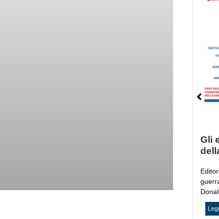
Gli e
dell
Editori
guerr
Donald
Legg