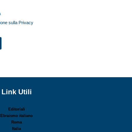
a
ione sulla Privacy
Link Utili
Editoriali
Ebraismo italiano
Roma
Italia