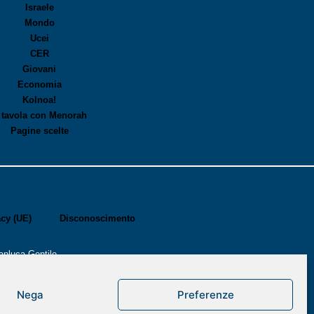
Israele
Mondo
Ucei
CER
Giovani
Economia
Kolnoa!
 tavola con Menorah
Pagine scelte
acy (UE)
Disconoscimento
anluca Gentile
Nega
Preferenze