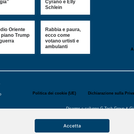
gia”
Cyrano e Elly
Schlein
edio Oriente
Rabbia e paura,
il piano Trump
ecco come
 guerra
votano urtisti e
ambulanti
A
.
Politica dei cookie (UE)
Dichiarazione sulla Priv
o
Disegno e sviluppo
G Tech Group
&
Gi
i
Accetta