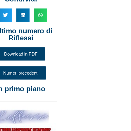
ltimo numero di
Riflessi
Download in PDF
Numeri precedenti
n primo piano