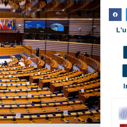
L'u
I