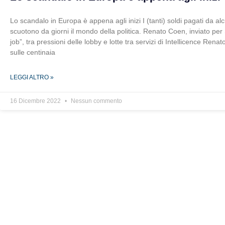
Lo scandalo in Europa è appena agli inizi I (tanti) soldi pagati da al
scuotono da giorni il mondo della politica. Renato Coen, inviato per S
job”, tra pressioni delle lobby e lotte tra servizi di Intellicence Re
sulle centinaia
LEGGI ALTRO »
16 Dicembre 2022
Nessun commento