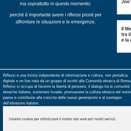
Joe’
ma soprattutto in questo momento;
perché è importante avere i riflessi pronti per
affrontare le situazioni e le emergenze.
Il M
tra 
e la
Riflessi è una rivista indipendente di informazione e cultura, non periodica,
digitale e on line nata da un gruppo di iscritti alla Comunità ebraica di Roma
Riflessi si occupa di favorire la libertà di pensiero, il dialogo tra le comunità
ebraiche italiane, sostenere Israele, promuovere la cultura ebraica nel nostr
paese e contribuire alla crescita delle nuove generazioni e al sostegno
dell’ebraismo italiano.
Le opinioni espresse dalla redazione non sono da attribuire a nessuna lista
presente in CER e/o UCEI. Le opinioni individuali sono da attribuire ai singol
Usiamo cookie per ottimizzare il nostro sito web ed i nostri servizi.
autori