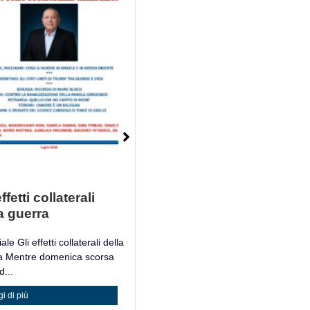
ffetti collaterali
Mosè è un Libro
a guerra
Mosè è un Libro Giacomo
Petrarca, filosofo e accademico
ale Gli effetti collaterali della
italiano,...
a Mentre domenica scorsa
...
Leggi di più
i di più