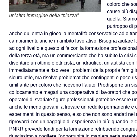
coloro che son
cause più dis
un’altra immagine della “piazza”
quella. Siamo
purtroppo di p
anche qui entra in gioco la mentalità conservatrice ad oltra
cambiamenti, anche in ambito lavorativo. Bisogna aiutare le
ad ogni livello e questo si fa con la formazione professionale
della terza età, ma un commerciante che ha subito la crisi 
diventare un ottimo elettricista, un idraulico, un autista con 
immediatamente e risolvere i problemi della propria famiglia
sicuro utile, ma risolve problematiche contingenti e poco r
umiliante per coloro che ricevono l’aiuto. Predisporre un si
collocamento e magari una cooperativa di lavoratori che 
operatori di svariate figure professionali potrebbe essere 
anche le meno giovani, a trovare un reddito permanente e di
esperimenti in questo senso, e so che non sono andati nel m
riprovarci con un bagaglio di esperienza in più: quando le 
PNRR prevede fondi per la formazione retribuendo congrua
riuscissimo a cogliere l’opportunità in maniera seria sareb