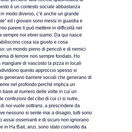
 questo è un contesto sociale abbastanza
mo in modo diverso, c’è anche un grande
ente” ed i giovani sono messi in guardia e
o parere li può mettere in difficoltà nel
a sempre noi ebrei siamo. Da qui nasce
biliscono cosa sia giusto e cosa
so: un mondo pieno di pericoli e di nemici
stema di terrore non sempre fondato. Ho
angiare di nascosto la pizza in locali
ondividono questo approccio spesso si
 si generano barriere sociali che generano di
 ferire nel profondo perché implica un
n base al numero delle volte in cui un
e confezioni del cibo di cui ci si nutre,
i noi vuole sottrarsi, a prescindere da
e nessuno si sente mai a disagio, tutti sono
 assai osservanti e di sicuro non ignorano
e in Ha Bait, anzi, sono stato coinvolto da