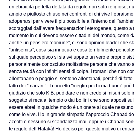
un’ebraicità perfetta dettata da regole non solo religiose,
ampio e piuttosto chiuso nei confronti di chi vive l’ebrais
adoperarsi per vivere il più possibile all’interno dell'”ambi
scoraggiati dall’avere frequentazioni eterogenee, questo a mi
momento in cui devono essere cittadini del mondo, come d
anche un pensiero “comune”, ci sono opinion leader che sta
“antisemita”, cosa sia innocuo e cosa terribilmente pericolo
sul quale percepisco si sia sviluppato un vero e proprio si
personalmente conosciuto moltissime persone che vanno a m
senza teudà con infiniti sensi di colpa. I romani che non c
allontanano o peggio si sentono allontanati, perché di fatto
fatto dei “marrani”. Il concetto “meglio pochi ma buoni” può
giudizio che solo K.B. può dare e non credo si misuri solo i
soggetto si reca al tempio o dai bollini che sono apposti sull
essere ebrei in qualche modo è un onere al quale nessuno d
come lo vive. Ho in grande simpatia l’approccio Chabad dov
accolti e nessuno si scandalizza mai, eppure i Chabad sono
le regole dell’Halakà! Ho deciso per questo motivo di entrar