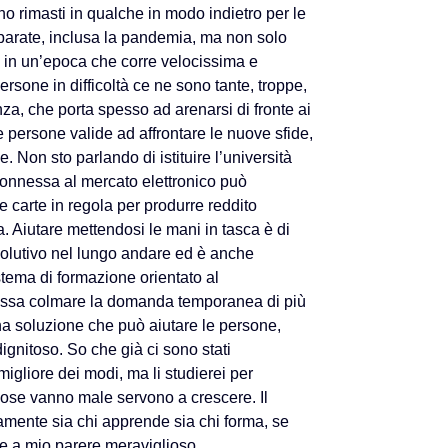
o rimasti in qualche in modo indietro per le
parate, inclusa la pandemia, ma non solo
 in un’epoca che corre velocissima e
ersone in difficoltà ce ne sono tante, troppe,
nza, che porta spesso ad arenarsi di fronte ai
 persone valide ad affrontare le nuove sfide,
. Non sto parlando di istituire l’università
connessa al mercato elettronico può
le carte in regola per produrre reddito
. Aiutare mettendosi le mani in tasca è di
isolutivo nel lungo andare ed è anche
stema di formazione orientato al
possa colmare la domanda temporanea di più
una soluzione che può aiutare le persone,
gnitoso. So che già ci sono stati
igliore dei modi, ma li studierei per
cose vanno male servono a crescere. Il
mente sia chi apprende sia chi forma, se
be a mio parere meraviglioso.