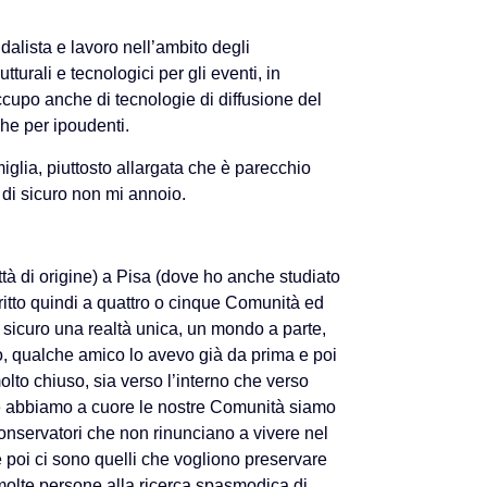
alista e lavoro nell’ambito degli
utturali e tecnologici per gli eventi, in
ccupo anche di tecnologie di diffusione del
he per ipoudenti.
iglia, piuttosto allargata che è parecchio
di sicuro non mi annoio.
tà di origine) a Pisa (dove ho anche studiato
critto quindi a quattro o cinque Comunità ed
 sicuro una realtà unica, un mondo a parte,
to, qualche amico lo avevo già da prima e poi
lto chiuso, sia verso l’interno che verso
che abbiamo a cuore le nostre Comunità siamo
 conservatori che non rinunciano a vivere nel
poi ci sono quelli che vogliono preservare
 molte persone alla ricerca spasmodica di