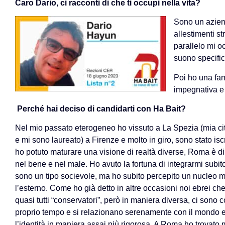
Caro Dario, ci racconti di che ti occupi nella vita?
Sono un aziend
allestimenti str
parallelo mi o
suono specific
Poi ho una fam
impegnativa e 
Perché hai deciso di candidarti con Ha Bait?
Nel mio passato eterogeneo ho vissuto a La Spezia (mia cit
e mi sono laureato) a Firenze e molto in giro, sono stato is
ho potuto maturare una visione di realtà diverse, Roma è di
nel bene e nel male. Ho avuto la fortuna di integrarmi subi
sono un tipo socievole, ma ho subito percepito un nucleo mo
l’esterno. Come ho già detto in altre occasioni noi ebrei 
quasi tutti “conservatori”, però in maniera diversa, ci sono
proprio tempo e si relazionano serenamente con il mondo e 
l’identità in maniera assai più rigorosa. A Roma ho trovato