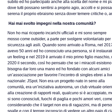
subito ed ho partecipato anche alla scelta del nome e mi pia
dove tutti possano sentirsi a proprio agio, accolti e si possa
serena il proprio ebraismo senza dover temere critiche o, an
Hai mai svolto impegni nella nostra comunità?
Non ho mai ricoperto incarichi ufficiali e mi sono sempre
mosso come outsider, a parte per svolgere volontariato per 
sicurezza agli asili. Quando sono arrivato a Roma, nel 201
avevo 50 anni ed ho conosciuto una persona, si è instaurat
un feeling e nel 2019 è arrivato il mio primo figlio maschio, 
2020 il secondo, così ho pensato che se i miracoli esistono
bisogna dar loro una mano ed ho fondato con alcuni amici
un’associazione per favorire l’incontro di singles ebrei a liv
nazionale: JSpot. Non era un progetto nato in seno alla
comunità, era un’iniziativa autonoma, un club virtuale orien
alla creazione di rapporti reali, qualcuno si è accoppiato, mo
si sono conosciuti, fuochi di paglia e pochi amori veri, com
considerando che il target non era di ragazzini, ma di person
spalle e con il terrore inconscio di vedere un altro paio di ci