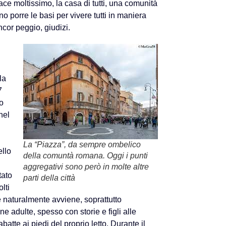
ce moltissimo, la casa di tutti, una comunità
no porre le basi per vivere tutti in maniera
cor peggio, giudizi.
la
7
o
nel
La “Piazza”, da sempre ombelico
ello
della comuntà romana. Oggi i punti
aggregativi sono però in molte altre
tato
parti della città
lti
e naturalmente avviene, soprattutto
e adulte, spesso con storie e figli alle
abatte ai piedi del proprio letto. Durante il