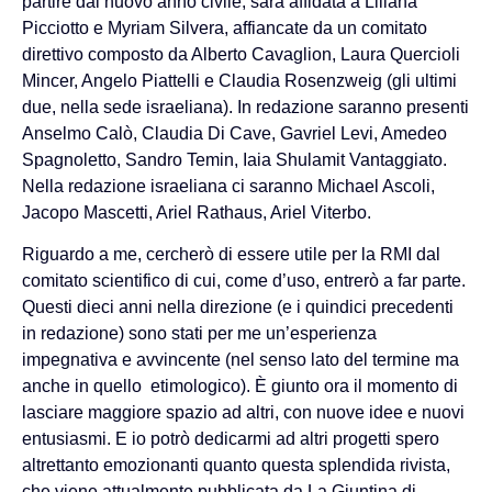
partire dal nuovo anno civile, sarà affidata a Liliana
Picciotto e Myriam Silvera, affiancate da un comitato
direttivo composto da Alberto Cavaglion, Laura Quercioli
Mincer, Angelo Piattelli e Claudia Rosenzweig (gli ultimi
due, nella sede israeliana). In redazione saranno presenti
Anselmo Calò, Claudia Di Cave, Gavriel Levi, Amedeo
Spagnoletto, Sandro Temin, Iaia Shulamit Vantaggiato.
Nella redazione israeliana ci saranno Michael Ascoli,
Jacopo Mascetti, Ariel Rathaus, Ariel Viterbo.
Riguardo a me, cercherò di essere utile per la RMI dal
comitato scientifico di cui, come d’uso, entrerò a far parte.
Questi dieci anni nella direzione (e i quindici precedenti
in redazione) sono stati per me un’esperienza
impegnativa e avvincente (nel senso lato del termine ma
anche in quello etimologico). È giunto ora il momento di
lasciare maggiore spazio ad altri, con nuove idee e nuovi
entusiasmi. E io potrò dedicarmi ad altri progetti spero
altrettanto emozionanti quanto questa splendida rivista,
che viene attualmente pubblicata da La Giuntina di