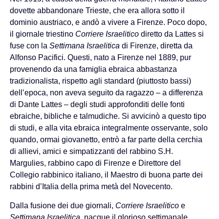
dovette abbandonare Trieste, che era allora sotto il
dominio austriaco, e andò a vivere a Firenze. Poco dopo,
il giornale triestino
Corriere Israelitico
diretto da Lattes si
fuse con la
Settimana Israelitica
di Firenze, diretta da
Alfonso Pacifici. Questi, nato a Firenze nel 1889, pur
provenendo da una famiglia ebraica abbastanza
tradizionalista, rispetto agli standard (piuttosto bassi)
dell’epoca, non aveva seguito da ragazzo – a differenza
di Dante Lattes – degli studi approfonditi delle fonti
ebraiche, bibliche e talmudiche. Si avvicinò a questo tipo
di studi, e alla vita ebraica integralmente osservante, solo
quando, ormai giovanetto, entrò a far parte della cerchia
di allievi, amici e simpatizzanti del rabbino S.H.
Margulies, rabbino capo di Firenze e Direttore del
Collegio rabbinico italiano, il Maestro di buona parte dei
rabbini d’Italia della prima metà del Novecento.
Dalla fusione dei due giornali,
Corriere Israelitico
e
Settimana Israelitica
, nacque il glorioso settimanale