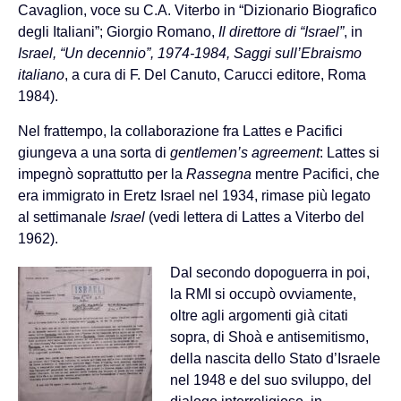
Cavaglion, voce su C.A. Viterbo in “Dizionario Biografico
degli Italiani”; Giorgio Romano,
Il direttore di “Israel”
, in
Israel, “Un decennio”, 1974-1984, Saggi sull’Ebraismo
italiano
, a cura di F. Del Canuto, Carucci editore, Roma
1984).
Nel frattempo, la collaborazione fra Lattes e Pacifici
giungeva a una sorta di
gentlemen’s agreement
: Lattes si
impegnò soprattutto per la
Rassegna
mentre Pacifici, che
era immigrato in Eretz Israel nel 1934, rimase più legato
al settimanale
Israel
(vedi lettera di Lattes a Viterbo del
1962).
Dal secondo dopoguerra in poi,
la RMI si occupò ovviamente,
oltre agli argomenti già citati
sopra, di Shoà e antisemitismo,
della nascita dello Stato d’Israele
nel 1948 e del suo sviluppo, del