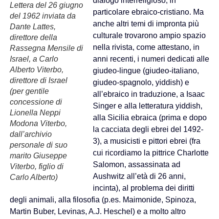
dialogo interreligioso, in
Lettera del 26 giugno
particolare ebraico-cristiano. Ma
del 1962 inviata da
anche altri temi di impronta più
Dante Lattes,
culturale trovarono ampio spazio
direttore della
nella rivista, come attestano, in
Rassegna Mensile di
Israel, a Carlo
anni recenti, i numeri dedicati alle
Alberto Viterbo,
giudeo-lingue (giudeo-italiano,
direttore di Israel
giudeo-spagnolo, yiddish) e
(per gentile
all’ebraico in traduzione, a Isaac
concessione di
Singer e alla letteratura yiddish,
Lionella Neppi
alla Sicilia ebraica (prima e dopo
Modona Viterbo,
la cacciata degli ebrei del 1492-
dall’archivio
3), a musicisti e pittori ebrei (fra
personale di suo
cui ricordiamo la pittrice Charlotte
marito Giuseppe
Salomon, assassinata ad
Viterbo, figlio di
Aushwitz all’età di 26 anni,
Carlo Alberto)
incinta), al problema dei diritti
degli animali, alla filosofia (p.es. Maimonide, Spinoza,
Martin Buber, Levinas, A.J. Heschel) e a molto altro