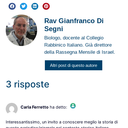
Rav Gianfranco Di
Segni
Biologo, docente al Collegio
Rabbinico Italiano. Già direttore
della Rassegna Mensile di Israel.
Altri post di questo autore
3 risposte
10 Dicembre 2024 alle 10:43
Carla Ferretto
ha detto:
The Real Person Badge!
Interessantissimo, un invito a conoscere meglio la storia di
questo periodico/giornale nel contesto storico italiano.