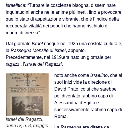
Israelitica
: “Turbare le coscienze bisogna, disseminare
inquietudini anche nelle anime più inerti, fino a provocare
quello stato di aspettazione vibrante, che è l’indice della
recuperata vitalità nei popoli che hanno rischiato di
morire di inerzia”.
Dal giornale
Israel
nacque nel 1925 una costola culturale,
la
Rassegna Mensile di Israel
, appunto.
Precedentemente, nel 1919,era nato un giornale per
ragazzi, l’
Israel dei Ragazzi
,
noto anche come
Israelino
, che ai
suoi inizi vide la direzione di
David Prato, colui che sarebbe
poi diventato rabbino capo di
Alessandria d’Egitto e
successivamente rabbino capo di
Roma.
Israel dei Ragazzi,
anno IV, n. 8, maggio
La
Rassegna
era diretta da