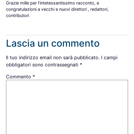
The Real Person Badge!
Grazie mille per l’intetessantissimo racconto, e
congratulazioni a vecchi e nuovi direttori , redattori,
contributori
Anti-Spam by CleanTalk
Rispondi
Lascia un commento
Il tuo indirizzo email non sarà pubblicato.
I campi
obbligatori sono contrassegnati
*
Commento
*