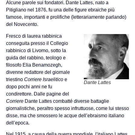
Alcune parole sui fondatori. Dante Lattes, nato a
Pitigliano nel 1876, fu una delle figure ebraiche più
famose, importanti e prolifiche (letterariamente parlando)
del Novecento.
Fresco di laurea rabbinica
conseguita presso il Collegio
rabbinico di Livorno, sotto la
guida del rabbino, teologo e
filosofo Elia Benamozegh,
divenne redattore del giornale
triestino
Corriere Israelitico
e
Dante Lattes
dopo pochi anni ne fu
condirettore. Dalle pagine del
Corriere
Dante Lattes combatté diverse battaglie
giornalistiche, peraltro spesso infruttuose, come lui stesso
disse, ma che smossero le acque dell’ebraismo italiano
dell’epoca.
Nel 1915, a causa della guerra mondiale, l’italiano Lattes