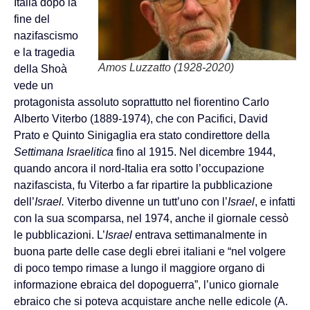
Italia dopo la
fine del
nazifascismo
e la tragedia
Amos Luzzatto (1928-2020)
della Shoà
vede un
protagonista assoluto soprattutto nel fiorentino Carlo
Alberto Viterbo (1889-1974), che con Pacifici, David
Prato e Quinto Sinigaglia era stato condirettore della
Settimana Israelitica
fino al 1915. Nel dicembre 1944,
quando ancora il nord-Italia era sotto l’occupazione
nazifascista, fu Viterbo a far ripartire la pubblicazione
dell’
Israel.
Viterbo divenne un tutt’uno con l’
Israel
, e infatti
con la sua scomparsa, nel 1974, anche il giornale cessò
le pubblicazioni. L’
Israel
entrava settimanalmente in
buona parte delle case degli ebrei italiani e “nel volgere
di poco tempo rimase a lungo il maggiore organo di
informazione ebraica del dopoguerra”, l’unico giornale
ebraico che si poteva acquistare anche nelle edicole (A.