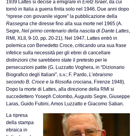
1939 Lattes si decise a emigrare in
Eretz Israel
, da cui
tornò in Italia a guerra finita solo nel 1946. Due anni dopo
“riprese con giovanile vigore” la pubblicazione della
Rassegna
che diresse fino alla sua morte nel 1965 (A.
Segre,
Nel primo centenario della nascita di Dante Lattes
,
RMI, XLII, 9-10, pp. 20-21). Nel 1947, Lattes entrò in
polemica con Benedetto Croce, criticando una sua frase
infelice sulla necessità per gli ebrei di cancellare
distinzioni che sarebbero state il pretesto per le
persecuzioni patite (G. Luzzatto Voghera, in “Dizionario
Biografico degli Italiani”, s.v.; F. Pardo,
L’ebraismo
secondo B. Croce e la filosofia crociana
, Firenze 1948).
Dopo la morte di Lattes, alla direzione della RMI si
succedettero Yoseph Colombo, Augusto Segre, Giuseppe
Laras, Guido Fubini, Amos Luzzatto e Giacomo Saban.
La ripresa
della stampa
ebraica in