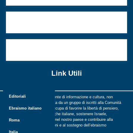
Il volto e lo sguardo di Giorgio Bassani: 22 opere
inedite di Georges de Canino in mostra a Ferrara
Ricordo la caccia all’oro, la fuga, l’attesa per chi
non tornò più
Link Utili
Editoriali
Riflessi è una rivista indipendente di informazione e cultura, non
periodica, digitale e on line nata da un gruppo di iscritti alla Comunità
ebraica di Roma. Riflessi si occupa di favorire la libertà di pensiero,
Ebraismo italiano
il dialogo tra le comunità ebraiche italiane, sostenere Israele,
promuovere la cultura ebraica nel nostro paese e contribuire alla
Roma
crescita delle nuove generazioni e al sostegno dell’ebraismo
italiano.
Italia