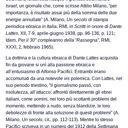
Israel
, un giornale che, come scrisse Attilio Milano, “per
importanza, è risultato assai più della somma delle due
energie annullate” (A. Milano,
Un secolo di stampa
periodica ebraica in Italia
, RMI, in
Scritti in onore di Dante
Lattes
, XII, 7-9, aprile-giugno 1938, pp. 96-136, p. 121;
Idem,
Per il 30° compleanno della “Rassegna”
, RMI,
XXXI, 2, febbraio 1965).
La dottrina e la cultura ebraica di Dante Lattes acquisita
fin da giovane si unì alla passione ebraica e
all’entusiasmo di Alfonso Pacifici. Entrambi erano
accomunati da una notevole
vis
polemica. Con Lattes, nel
suo periodo triestino, “il giornalismo passò, con
risolutezza, all’attacco: affrontò direttamente gli ebrei
italiani, come uomini, nei loro più scottanti problemi del
momento, mettendo a nudo, senza blandizie, le loro
debolezze di fronte alla soluzione di questi problemi” (A.
Milano,
Un secolo
, cit., pp. 112-113). Mentre lo stesso
Pacifici scriveva in un numero del 1912 della
Settimana