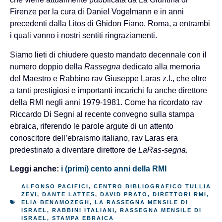
Firenze per la cura di Daniel Vogelmann e in anni
precedenti dalla Litos di Ghidon Fiano, Roma, a entrambi
i quali vanno i nostri sentiti ringraziamenti.
Siamo lieti di chiudere questo mandato decennale con il
numero doppio della
Rassegna
dedicato alla memoria
del Maestro e Rabbino rav Giuseppe Laras z.l., che oltre
a tanti prestigiosi e importanti incarichi fu anche direttore
della RMI negli anni 1979-1981. Come ha ricordato rav
Riccardo Di Segni al recente convegno sulla stampa
ebraica, riferendo le parole argute di un attento
conoscitore dell’ebraismo italiano, rav Laras era
predestinato a diventare direttore de
LaRas-segna.
Leggi anche:
i (primi) cento anni della RMI
ALFONSO PACIFICI
,
CENTRO BIBLIOGRAFICO TULLIA
ZEVI
,
DANTE LATTES
,
DAVID PRATO
,
DIRETTORI RMI
,
ELIA BENAMOZEGH
,
LA RASSEGNA MENSILE DI
ISRAEL
,
RABBINI ITALIANI
,
RASSEGNA MENSILE DI
ISRAEL
,
STAMPA EBRAICA