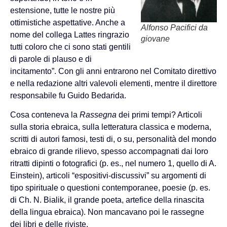
estensione, tutte le nostre più
ottimistiche aspettative. Anche a
Alfonso Pacifici da
nome del collega Lattes ringrazio
giovane
tutti coloro che ci sono stati gentili
di parole di plauso e di
incitamento”. Con gli anni entrarono nel Comitato direttivo
e nella redazione altri valevoli elementi, mentre il direttore
responsabile fu Guido Bedarida.
Cosa conteneva la
Rassegna
dei primi tempi? Articoli
sulla storia ebraica, sulla letteratura classica e moderna,
scritti di autori famosi, testi di, o su, personalità del mondo
ebraico di grande rilievo, spesso accompagnati dai loro
ritratti dipinti o fotografici (p. es., nel numero 1, quello di A.
Einstein), articoli “espositivi-discussivi” su argomenti di
tipo spirituale o questioni contemporanee, poesie (p. es.
di Ch. N. Bialik, il grande poeta, artefice della rinascita
della lingua ebraica). Non mancavano poi le rassegne
dei libri e delle riviste.