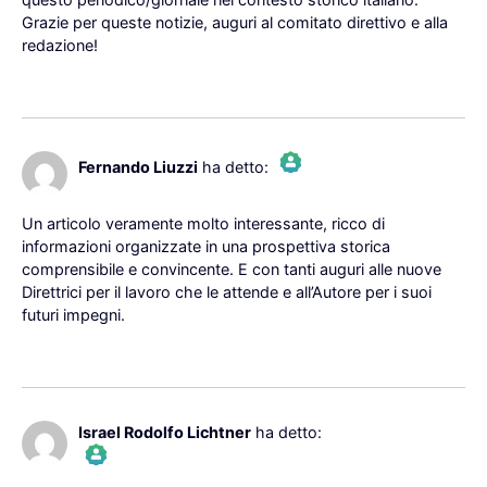
Anti-Spam by CleanTalk
Grazie per queste notizie, auguri al comitato direttivo e alla
redazione!
Rispondi
10 Dicembre 2024 alle 20:14
Fernando Liuzzi
ha detto:
The Real Person Badge!
Un articolo veramente molto interessante, ricco di
informazioni organizzate in una prospettiva storica
Anti-Spam by CleanTalk
comprensibile e convincente. E con tanti auguri alle nuove
Direttrici per il lavoro che le attende e all’Autore per i suoi
futuri impegni.
Rispondi
10 Gennaio 2025 alle
Israel Rodolfo Lichtner
ha detto:
12:16