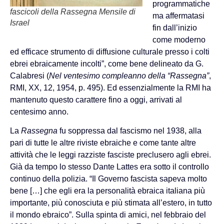
programmatiche
fascicoli della Rassegna Mensile di
ma affermatasi
Israel
fin dall’inizio
come moderno
ed efficace strumento di diffusione culturale presso i colti
ebrei ebraicamente incolti”, come bene delineato da G.
Calabresi (
Nel ventesimo compleanno della “Rassegna”
,
RMI, XX, 12, 1954, p. 495). Ed essenzialmente la RMI ha
mantenuto questo carattere fino a oggi, arrivati al
centesimo anno.
La
Rassegna
fu soppressa dal fascismo nel 1938, alla
pari di tutte le altre riviste ebraiche e come tante altre
attività che le leggi razziste fasciste preclusero agli ebrei.
Già da tempo lo stesso Dante Lattes era sotto il controllo
continuo della polizia. “Il Governo fascista sapeva molto
bene […] che egli era la personalità ebraica italiana più
importante, più conosciuta e più stimata all’estero, in tutto
il mondo ebraico”. Sulla spinta di amici, nel febbraio del