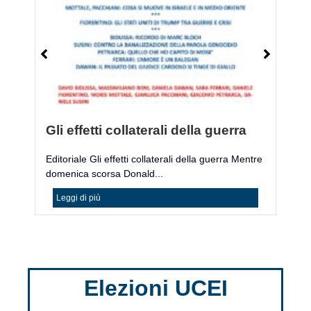
Gli effetti collaterali della guerra
M
Editoriale Gli effetti collaterali della guerra Mentre
Mo
domenica scorsa Donald...
ac
Leggi di più
Elezioni UCEI