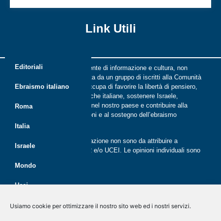
Link Utili
Editoriali
Riflessi è una rivista indipendente di informazione e cultura, non
periodica, digitale e on line nata da un gruppo di iscritti alla Comunità
ebraica di Roma. Riflessi si occupa di favorire la libertà di pensiero,
Ebraismo italiano
il dialogo tra le comunità ebraiche italiane, sostenere Israele,
promuovere la cultura ebraica nel nostro paese e contribuire alla
Roma
crescita delle nuove generazioni e al sostegno dell’ebraismo
italiano.
Italia
Le opinioni espresse dalla redazione non sono da attribuire a
Israele
nessuna lista presente in CER e/o UCEI. Le opinioni individuali sono
da attribuire ai singoli autori
Mondo
Ucei
Politica dei cookie (UE)
Disegno e sviluppo
G Tech Group
&
Gianluca Gentile
CER
Usiamo cookie per ottimizzare il nostro sito web ed i nostri servizi.
Dichiarazione sulla Privacy (UE)