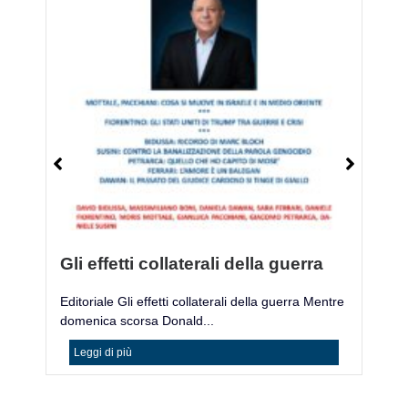
Gli effetti collaterali della guerra
M
Editoriale Gli effetti collaterali della guerra Mentre
Mo
domenica scorsa Donald...
ac
Leggi di più