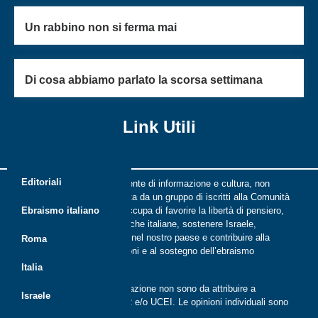
Un rabbino non si ferma mai
Di cosa abbiamo parlato la scorsa settimana
Link Utili
Editoriali
Riflessi è una rivista indipendente di informazione e cultura, non
periodica, digitale e on line nata da un gruppo di iscritti alla Comunità
ebraica di Roma. Riflessi si occupa di favorire la libertà di pensiero,
Ebraismo italiano
il dialogo tra le comunità ebraiche italiane, sostenere Israele,
promuovere la cultura ebraica nel nostro paese e contribuire alla
Roma
crescita delle nuove generazioni e al sostegno dell’ebraismo
italiano.
Italia
Le opinioni espresse dalla redazione non sono da attribuire a
Israele
nessuna lista presente in CER e/o UCEI. Le opinioni individuali sono
da attribuire ai singoli autori