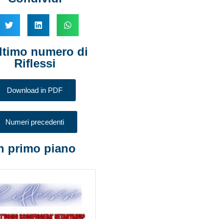
ltimo numero di
Riflessi
Download in PDF
Numeri precedenti
n primo piano