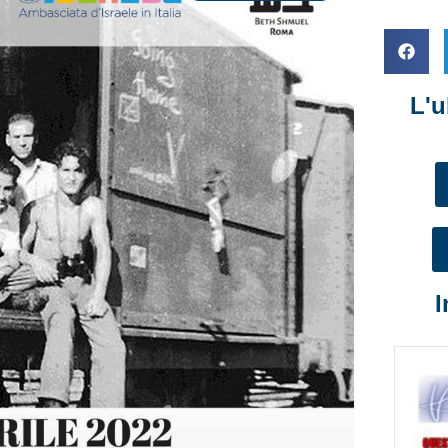
L'u
I