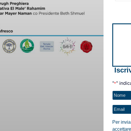
Iscri
"
" indic
*
Nome
*
Email
*
Per invi
accettare