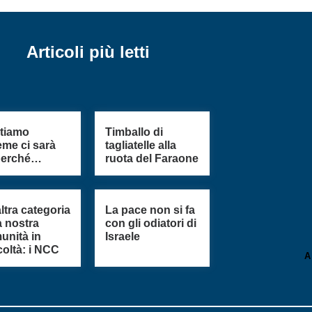
Articoli più letti
stiamo
Timballo di
eme ci sarà
tagliatelle alla
perché…
ruota del Faraone
ltra categoria
La pace non si fa
a nostra
con gli odiatori di
unità in
Israele
icoltà: i NCC
A