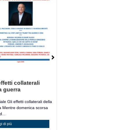
ffetti collaterali
Mosè è un Libro
a guerra
Mosè è un Libro Giacomo
Petrarca, filosofo e accademico
ale Gli effetti collaterali della
italiano,...
a Mentre domenica scorsa
...
Leggi di più
i di più