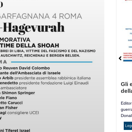
Gli e
dell
Editori
guerr
Donald
Legg