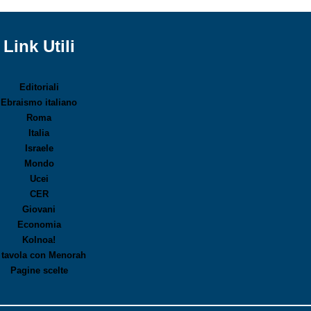
Link Utili
Editoriali
Ebraismo italiano
Roma
Italia
Israele
Mondo
Ucei
CER
Giovani
Economia
Kolnoa!
 tavola con Menorah
Pagine scelte