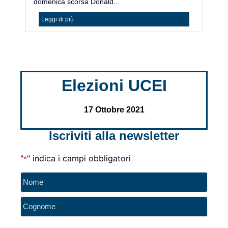
domenica scorsa Donald...
ac
Leggi di più
Elezioni UCEI
17 Ottobre 2021
Iscriviti alla newsletter
"
" indica i campi obbligatori
*
Nome
*