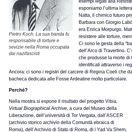
esempi legati alla Resis
esponiamo l’ultima lettera
Natta, il chimico futuro 
Barbara con Giorgio Labò,
era Enrica Morpurgo. Matt
Pietro Koch. La sua banda fu
resistere alle torture, men
responsabile di torture e
Ci sono le gesta della “ba
sevizie nella Roma occupata
dell’Arco di Travertino. C’
dai nazifascisti
che produsse la morte di 8
identificati attraverso i re
Ancora: ci sono i registri del carcere di Regina Coeli che da
bacheca dedicata alle Fosse Ardeatine molto particolare.
Perché?
Nella mostra si espone il risultato del progetto Vibia,
Virtual Biographical Archive
, a cura del Museo della
Liberazione, dell’università di Tor Vergata, dall’ASCER
(archivio storico archivio della Comunità ebraica di
Roma), dell’Archivio di Stato di Roma, di l Yad Va Shem,