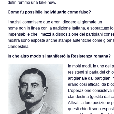
definiremmo una fake new.
Come fu possibile individuarlo come falso?
I nazisti commisero due errori: diedero al giornale un
nome non in linea con la tradizione italiana, e soprattutto l
impensabile che i mezzi a disposizione dei partigiani consent
mostra sono esposte anche stampe autentiche come giornali 
clandestina.
In che altro modo si manifestò la Resistenza romana?
In molti modi. In uno dei p
resistenti si parla dei chi
artigianale dai partigiani
erano così efficaci da blo
L’operazione consisteva n
clandestina (gestita dal 
Alleati la loro posizione 
questi chiodi sono esposti