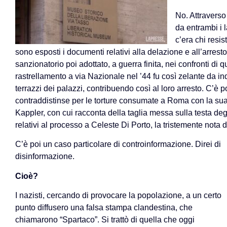
No. Attravers
da entrambi i
c’era chi resi
sono esposti i documenti relativi alla delazione e all’arrest
sanzionatorio poi adottato, a guerra finita, nei confronti di
rastrellamento a via Nazionale nel ’44 fu così zelante da ind
terrazzi dei palazzi, contribuendo così al loro arresto. C’è p
contraddistinse per le torture consumate a Roma con la sua 
Kappler, con cui racconta della taglia messa sulla testa deg
relativi al processo a Celeste Di Porto, la tristemente nota d
C’è poi un caso particolare di controinformazione. Direi di
disinformazione.
Cioè?
I nazisti, cercando di provocare la popolazione, a un certo
punto diffusero una falsa stampa clandestina, che
chiamarono “Spartaco”. Si trattò di quella che oggi