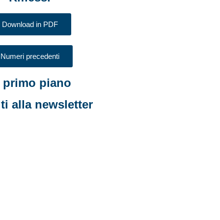
Download in PDF
Numeri precedenti
n primo piano
iti alla newsletter