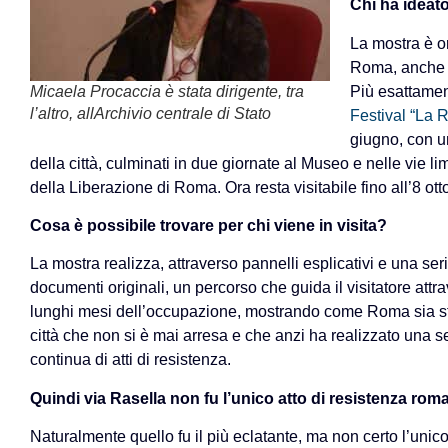
Chi ha ideat
La mostra è or
Roma, anche d
Più esattament
Micaela Procaccia è stata dirigente, tra
l’altro, allArchivio centrale di Stato
Festival “La R
giugno, con un
della città, culminati in due giornate al Museo e nelle vie 
della Liberazione di Roma. Ora resta visitabile fino all’8 ott
Cosa è possibile trovare per chi viene in visita?
La mostra realizza, attraverso pannelli esplicativi e una seri
documenti originali, un percorso che guida il visitatore attra
lunghi mesi dell’occupazione, mostrando come Roma sia s
città che non si è mai arresa e che anzi ha realizzato una s
continua di atti di resistenza.
Quindi via Rasella non fu l’unico atto di resistenza ro
Naturalmente quello fu il più eclatante, ma non certo l’unico