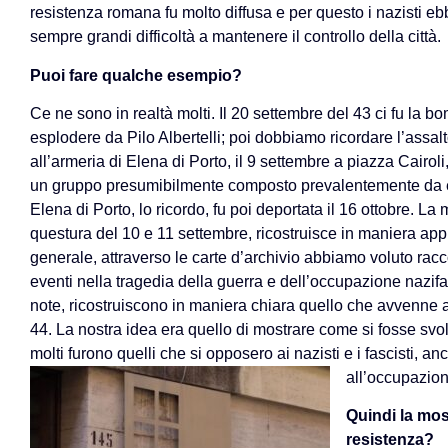
resistenza romana fu molto diffusa e per questo i nazisti e
sempre grandi difficoltà a mantenere il controllo della città.
Puoi fare qualche esempio?
Ce ne sono in realtà molti. Il 20 settembre del 43 ci fu la bo
esplodere da Pilo Albertelli; poi dobbiamo ricordare l’assal
all’armeria di Elena di Porto, il 9 settembre a piazza Cairol
un gruppo presumibilmente composto prevalentemente da e
Elena di Porto, lo ricordo, fu poi deportata il 16 ottobre. La m
questura del 10 e 11 settembre, ricostruisce in maniera approf
generale, attraverso le carte d’archivio abbiamo voluto rac
eventi nella tragedia della guerra e dell’occupazione nazif
note, ricostruiscono in maniera chiara quello che avvenne 
44. La nostra idea era quello di mostrare come si fosse svo
molti furono quelli che si opposero ai nazisti e i fascisti, an
all’occupazion
Quindi la mos
resistenza?