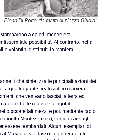
Elena Di Porto, “la matta di piazza Giudia”
o stamparono a colori, mentre era
issero tale possibilità. Al contrario, nella
e volantini distribuiti in maniera
annelli che sintetizza le principali azioni dei
odi a quattro punte, realizzati in maniera
 romani, che venivano lasciati a terra ed
ccare anche le ruote dei cingolati.
el bloccare tali mezzi e poi, mediante radio
colonnello Montezemolo), comunicare agli
per essere bombardati. Alcuni esemplari di
 al Museo di via Tasso. In generale, gli