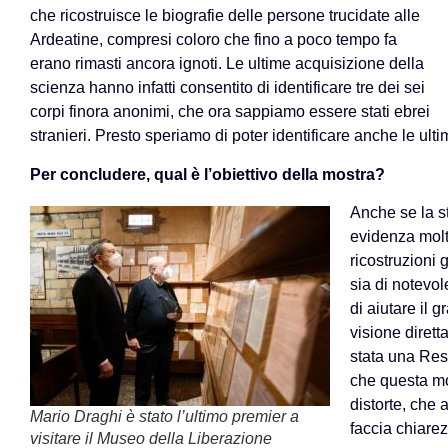
che ricostruisce le biografie delle persone trucidate alle
Ardeatine, compresi coloro che fino a poco tempo fa
erano rimasti ancora ignoti. Le ultime acquisizione della
scienza hanno infatti consentito di identificare tre dei sei
corpi finora anonimi, che ora sappiamo essere stati ebrei
stranieri. Presto speriamo di poter identificare anche le ult
Per concludere, qual è l’obiettivo della mostra?
Anche se la s
evidenza molt
ricostruzioni 
sia di notevol
di aiutare il 
visione dirett
stata una Resi
che questa mo
distorte, che 
Mario Draghi è stato l’ultimo premier a
faccia chiare
visitare il Museo della Liberazione