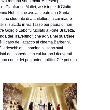
tenza romana sono molti. Ad esempio
 di Gianfranco Mattei, assistente di Giulio
premio Nobel, che aveva creato una Santa
 uno studente di architettura la cui madre
ei si suicidò in via Tasso per paura di non
tre Giorgio Labò fu fucilato a Forte Bravetta.
nda del Travertino”, che agiva nel quartiere
è il caso dell’attacco al cinema Barberini,
 tedeschi; qui i nominativi sono stati
gistri dell’ospedale in cui furono i ricoverati.
nno conto dei prigionieri politici. C’è poi una