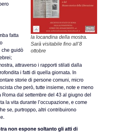
bbero
mba fatta
la locandina della mostra.
to
Sarà visitabile fino all’8
i, che guidò
ottobre
brei;
ostra, attraverso i rapporti stilati dalla
ondita i fatti di quella giornata. In
contare storie di persone comuni, micro
ascista che però, tutte insieme, note e meno
a Roma dal settembre del 43 al giugno del
lta la vita durante l’occupazione, e come
che se, purtroppo, altri contribuirono
e.
tra non espone soltanto gli atti di