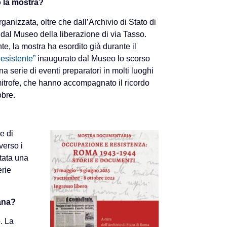
o la mostra?
ganizzata, oltre che dall’Archivio di Stato di
al Museo della liberazione di via Tasso.
e, la mostra ha esordito già durante il
esistente”
inaugurato dal Museo lo scorso
a serie di eventi preparatori in molti luoghi
limitrofe, che hanno accompagnato il ricordo
obre.
e di
verso i
tata una
erie
mana?
. La